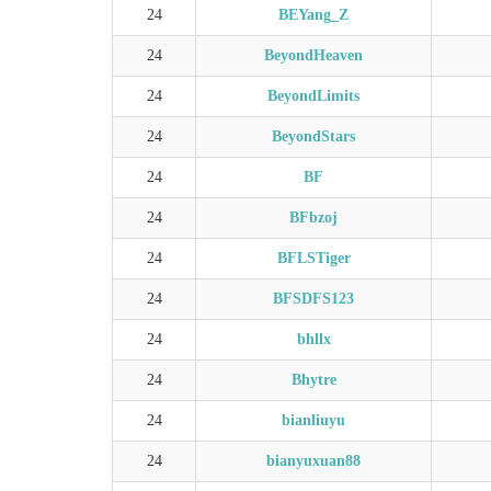
24
BEYang_Z
24
BeyondHeaven
24
BeyondLimits
24
BeyondStars
24
BF
24
BFbzoj
24
BFLSTiger
24
BFSDFS123
24
bhllx
24
Bhytre
24
bianliuyu
24
bianyuxuan88