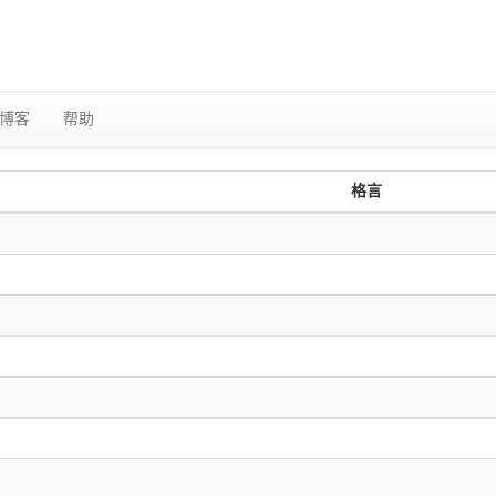
博客
帮助
格言