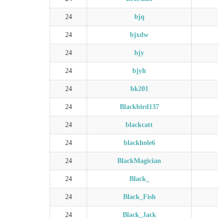
24
bjq
24
bjxdw
24
bjy
24
bjyh
24
bk201
24
Blackbird137
24
blackcatt
24
blackhole6
24
BlackMagician
24
Black_
24
Black_Fish
24
Black_Jack