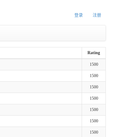
登录
注册
Rating
1500
1500
1500
1500
1500
1500
1500