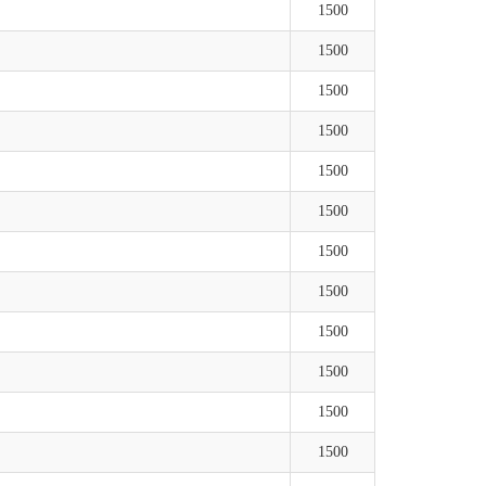
1500
1500
1500
1500
1500
1500
1500
1500
1500
1500
1500
1500