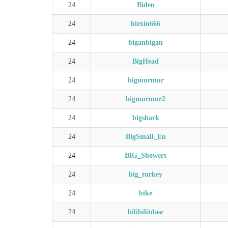
24
Biden
24
biexin666
24
biganbigan
24
BigHead
24
bigmurmur
24
bigmurmur2
24
bigshark
24
BigSmall_En
24
BIG_Showers
24
big_turkey
24
bike
24
bilibilitdasc