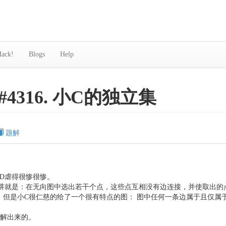
ack!
Blogs
Help
#4316. 小C的独立集
题解
D虐得很惨很惨。
地讲就是：在无向图中选出若干个点，这些点互相没有边连接，并使取出的
c，但是小C很仁慈的给了一个很有特点的图： 图中任何一条边属于且仅属
以解出来的。