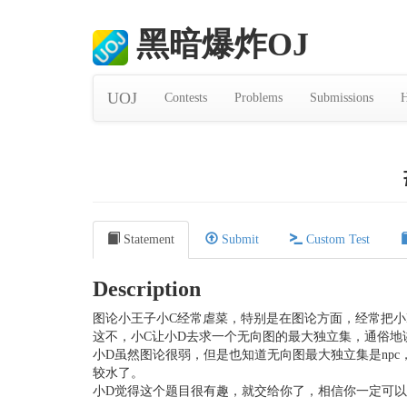
黑暗爆炸OJ
UOJ
Contests
Problems
Submissions
H
Statement
Submit
Custom Test
Description
图论小王子小C经常虐菜，特别是在图论方面，经常把小
这不，小C让小D去求一个无向图的最大独立集，通俗
小D虽然图论很弱，但是也知道无向图最大独立集是np
较水了。
小D觉得这个题目很有趣，就交给你了，相信你一定可