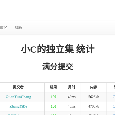
博客
帮助
小C的独立集 统计
满分提交
提交者
结果
用时
内存
GuanYunChang
100
42ms
5628kb
C
ZhangYiDe
100
48ms
4708kb
C