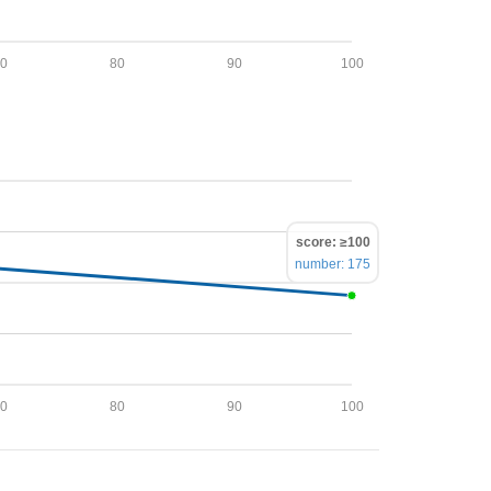
70
80
90
100
score: ≥100
number: 175
70
80
90
100