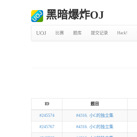
黑暗爆炸OJ
UOJ
比赛
题库
提交记录
Hack!
ID
题目
#245574
#4316. 小C的独立集
#245767
#4316. 小C的独立集