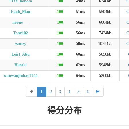
FOX_konata
100
49ms
6240kb
C
Flash_Man
100
51ms
5504kb
C
noone___
100
56ms
6064kb
C
Tony102
100
56ms
7424kb
C
sssmzy
100
58ms
10784kb
C
Leirt_Abu
100
60ms
5056kb
Harold
100
62ms
5948kb
wanwanjiuhao7744
100
64ms
5260kb
1
2
3
4
5
6
得分分布