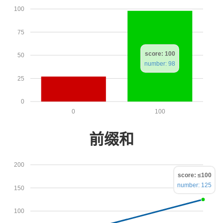
100
75
score: 100
50
number: 98
25
0
0
100
前缀和
200
score: ≤100
number: 125
150
100