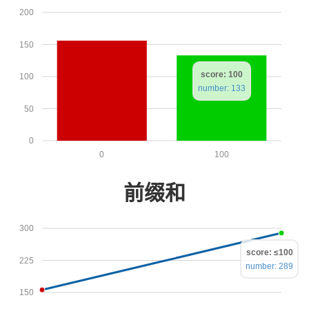
200
150
score: 100
100
number: 133
50
0
0
100
前缀和
300
score: ≤100
225
number: 289
150