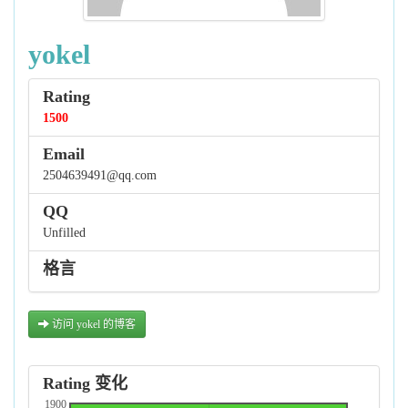
yokel
Rating
1500
Email
2504639491@qq.com
QQ
Unfilled
格言
访问 yokel 的博客
Rating 变化
1900