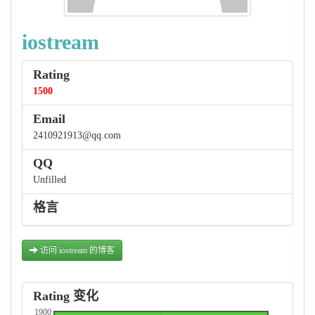
iostream
Rating
1500
Email
2410921913@qq.com
QQ
Unfilled
格言
访问 iostream 的博客
Rating 变化
1900