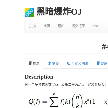
黑暗爆炸OJ
UOJ
比赛
题库
提交记录
Hack!
#
描述
提交
自定义测试
题解
Description
有一个多项式函数 f(x)，最高次幂为x^m，定义变换 Q：