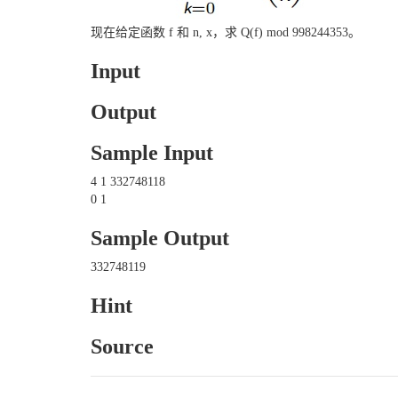
现在给定函数 f 和 n, x，求 Q(f) mod 998244353。
Input
Output
Sample Input
4 1 332748118
0 1
Sample Output
332748119
Hint
Source