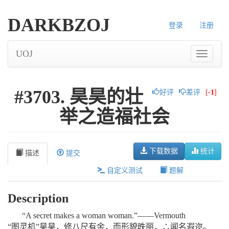
DARKBZOJ
登录
注册
UOJ
#3703. 昊昊的壮
好评
差评
[
-1
]
举之造福社会
下载数据
统计
描述
提交
自定义测试
题解
Description
“A secret makes a woman woman.”——Vermouth
“图灵机”昊昊，修八尺有余，而形貌昳丽，∴闻名遐迩。