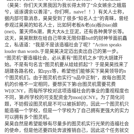
（昊昊：你们天天黑我因为我长得太帅了“众女嫉余之蛾眉
兮，谣诼谓余以善淫”，你们啊，naive！！）有关人士称，
据内部可靠消息，昊昊受到了很多“知名人士”的青睐，曾经
参观过昊昊的知名人士，比如轲老板&老(da)板(biao)娘
(mei)，董天师&潮，黄大大&土豆泥，还有各种黄学长等。
这天，昊昊默默在给自己带来无限仰慕buff的财神爷面前矗
立，私语道：“我是不是该造福社会了呢？”Action speaks
louder than words.于是昊昊决定迈出卖出自己的第一步。
“图灵机”要造福社会，必从素有“图灵机之乡”的大胡建开
始。不是有句名言“图灵机要从娃娃抓起”？于是昊昊找来了
胡建各路名校，如zpyz等，希望他们能够买下昊昊领导的n
个图灵机们。由于图灵机也实行“n品中正制”，故每台图灵
机的价格不一定相同，要想买下第i台图灵机需要花费
W[i]CNY，而每所学校对这项造福社会的事业的重视程度也
不同，第i所学校的可支配资金为mon[i]CNY。为了简化问
题，不妨假设图灵机是不可以被拆卸的，因此一个图灵机只
能造福一个学校，但是一个学校为了自己拥有更强大的实力
可以拥有多个图灵机。
昊昊自然是希望能够有尽量多的图灵机实行光荣的造福社会
的使命，但是他还要四处奔波推销自己，因此这个任务就交