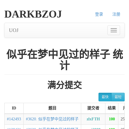
DARKBZOJ
登录
注册
UOJ
似乎在梦中见过的样子 统
计
满分提交
最快
最短
ID
题目
提交者
结果
用
#142493
#3620. 似乎在梦中见过的样子
zlxFTH
100
252