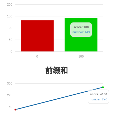
200
150
score: 100
100
number: 143
50
0
0
100
前缀和
300
score: ≤100
225
number: 276
150