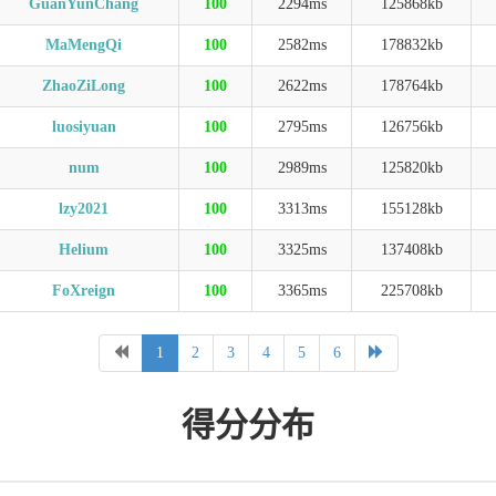
GuanYunChang
100
2294ms
125868kb
MaMengQi
100
2582ms
178832kb
ZhaoZiLong
100
2622ms
178764kb
luosiyuan
100
2795ms
126756kb
num
100
2989ms
125820kb
lzy2021
100
3313ms
155128kb
Helium
100
3325ms
137408kb
FoXreign
100
3365ms
225708kb
1
2
3
4
5
6
得分分布