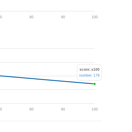
70
80
90
100
score: ≥100
number: 178
70
80
90
100