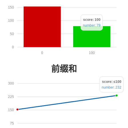
150
score: 100
100
number: 79
50
0
0
100
前缀和
score: ≤100
300
number: 232
225
150
75