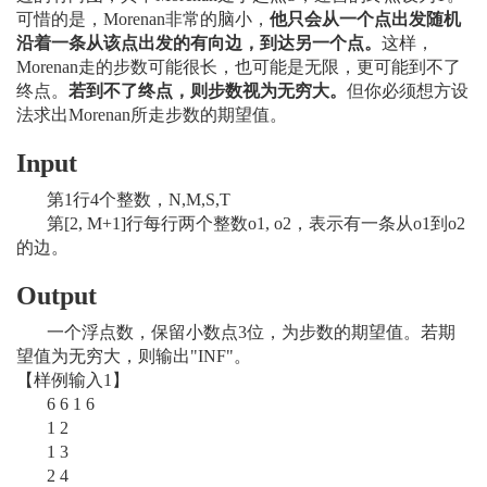
可惜的是，Morenan非常的脑小，
他只会从一个点出发随机
沿着一条从该点出发的有向边，到达另一个点。
这样，
Morenan走的步数可能很长，也可能是无限，更可能到不了
终点。
若到不了终点，则步数视为无穷大。
但你必须想方设
法求出Morenan所走步数的期望值。
Input
第1行4个整数，N,M,S,T
第[2, M+1]行每行两个整数o1, o2，表示有一条从o1到o2
的边。
Output
一个浮点数，保留小数点3位，为步数的期望值。若期
望值为无穷大，则输出"INF"。
【样例输入1】
6 6 1 6
1 2
1 3
2 4