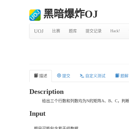
黑暗爆炸OJ
UOJ
比赛
题库
提交记录
Hack!
描述
提交
自定义测试
题解
Description
给出三个行数和列数均为N的矩阵A、B、C，判断A
Input
题目可能包含若干组数据。