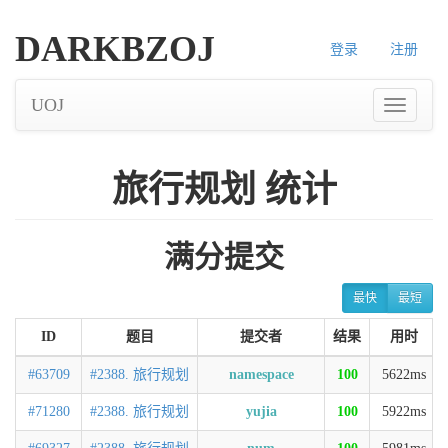
DARKBZOJ
登录
注册
UOJ
旅行规划 统计
满分提交
最快
最短
ID
题目
提交者
结果
用时
#63709
#2388. 旅行规划
namespace
100
5622ms
#71280
#2388. 旅行规划
yujia
100
5922ms