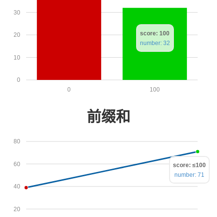
30
score: 100
20
number: 32
10
0
0
100
前缀和
80
60
score: ≤100
number: 71
40
20