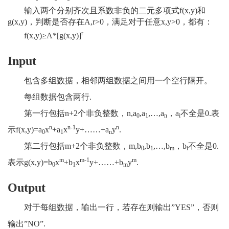
输入两个分别齐次且系数非负的二元多项式
f(x,y)
和
g(x,y)
，判断是否存在
A,r>0
，满足对于任意
x,y>0
，都有：
r
f(x,y)≥A*[g(x,y)]
Input
包含多组数据，相邻两组数据之间用一个空行隔开。
每组数据包含两行
.
第一行包括
n+2
个非负整数，
n,a
,a
,…,a
，
a
不全是
0.
表
0
1
n
i
n
n-1
n
示
f(x,y)=a
x
+a
x
y+……+a
y
.
0
1
n
第二行包括
m+2
个非负整数
，
m,b
,b
,…,b
，
b
不全是
0.
0
1
m
i
m
m-1
m
表示
g(x,y)=b
x
+b
x
y+……+b
y
.
0
1
m
Output
对于每组数据，输出一行，若存在则输出
”YES”
，否则
输出
”NO”.