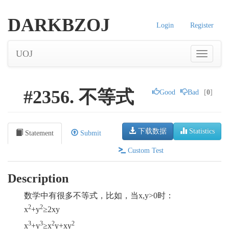
DARKBZOJ
Login
Register
UOJ
#2356. 不等式
Good
Bad
[
0
]
下载数据
Statistics
Statement
Submit
Custom Test
Description
数学中有很多不等式，比如，当
x,y>0
时：
2
2
x
+y
≥2xy
3
3
2
2
x
+y
≥x
y+xy