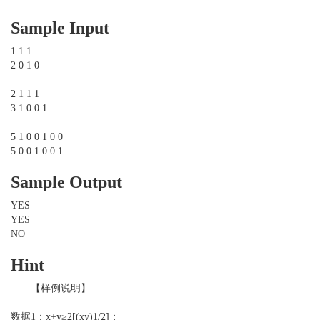
Sample Input
1 1 1
2 0 1 0
2 1 1 1
3 1 0 0 1
5 1 0 0 1 0 0
5 0 0 1 0 0 1
Sample Output
YES
YES
NO
Hint
【样例说明】
数据1：x+y≥2[(xy)1/2]；