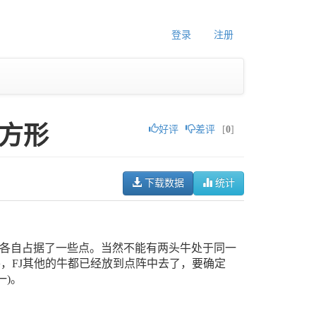
登录
注册
大正方形
好评
差评
[
0
]
下载数据
统计
场的牛各自占据了一些点。当然不能有两头牛处于同一
以外，FJ其他的牛都已经放到点阵中去了，要确定
一)。