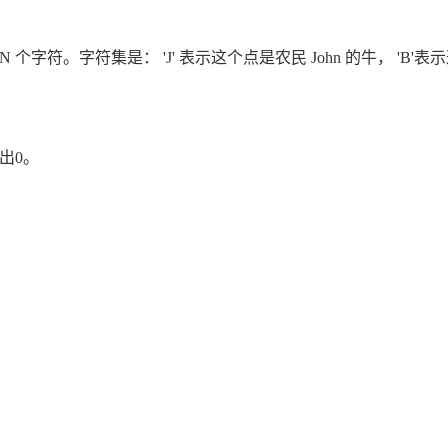
第i行，有 N 个字符。字符集是： 'J' 表示这个点是农民 John 的牛， '
输出0。