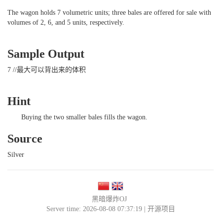
The wagon holds 7 volumetric units; three bales are offered for sale with
volumes of 2, 6, and 5 units, respectively.
Sample Output
7 //最大可以背出来的体积
Hint
Buying the two smaller bales fills the wagon.
Source
Silver
黑暗爆炸OJ
Server time: 2026-08-08 07:37:19 |
开源项目