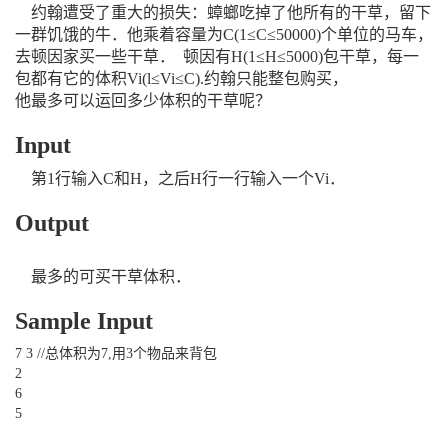
约翰遭受了重大的损失：蟑螂吃掉了他所有的干草，留下
一群饥饿的牛．他乘着容量为C(1≤C≤50000)个单位的马车，
去顿因家买一些干草． 顿因有H(1≤H≤5000)包干草，每一
包都有它的体积Vi(l≤Vi≤C).约翰只能整包购买，
他最多可以运回多少体积的干草呢？
Input
第1行输入C和H，之后H行一行输入一个Vi．
Output
最多的可买干草体积．
Sample Input
7 3 //总体积为7,用3个物品来背包
2
6
5