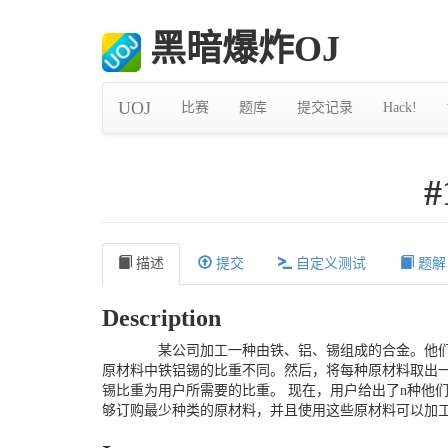
黑暗爆炸OJ
UOJ
比赛
题库
提交记录
Hack!
#
描述
提交
自定义测试
题解
Description
某公司加工一种由铁、铝、锡组成的合金。他们
原材料中铁铝锡的比重不同。然后，将每种原材料取出
锡比重为用户所需要的比重。 现在，用户给出了n种他
够订购最少种类的原材料，并且使用这些原材料可以加