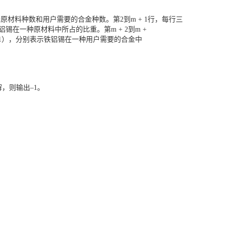
示原材料种数和用户需要的合金种数。第2到m + 1行，每行三
1），分别表示铁铝锡在一种原材料中所占的比重。第m + 2到m +
+ b + c = 1），分别表示铁铝锡在一种用户需要的合金中
，则输出–1。