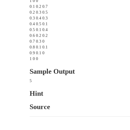
1 0 0
0.1 0.2 0.7
0.2 0.3 0.5
0.3 0.4 0.3
0.4 0.5 0.1
0.5 0.1 0.4
0.6 0.2 0.2
0.7 0.3 0
0.8 0.1 0.1
0.9 0.1 0
1 0 0
Sample Output
5
Hint
Source