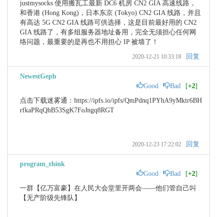
justmysocks 使用搬瓦工最新 DC6 机房 CN2 GIA 高速线路，
和香港 (Hong Kong)，日本东京 (Tokyo) CN2 GIA 线路，并且
有高达 5G CN2 GIA 线路可供选择，这是目前最好用的 CN2 
GIA 线路了，有多组服务器地址备用，完全无须担心任何网
络问题，最重要的是再也不用担心 IP 被墙了！
回复
2020-12-21 10:33:18
NewestGeph
Good
Bad
[
+2
]
点击下载迷雾通：https://ipfs.io/ipfs/QmPdnq1PYhA9yMktr6BH
rfkaPRqQhB53SgK7FoJngq8RGT
回复
2020-12-23 17:22:02
program_think
Good
Bad
[
+2
]
一群【亿万富豪】在人民大会堂里开两会——他们管自己叫
【无产阶级先锋队】