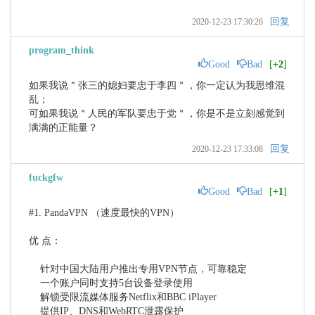
回复
2020-12-23 17:30:26
program_think
Good
Bad
[
+2
]
如果我说＂张三的媳妇要忠于李四＂，你一定认为我思维混
乱；

可如果我说＂人民的军队要忠于党＂，你是不是立刻感觉到
满满的正能量？
回复
2020-12-23 17:33:08
fuckgfw
Good
Bad
[
+1
]
#1. PandaVPN （速度最快的VPN）

优 点：

    针对中国大陆用户推出专用VPN节点，可靠稳定

    一个账户同时支持5台设备登录使用

    解锁受限流媒体服务Netflix和BBC iPlayer

    提供IP、DNS和WebRTC泄露保护
