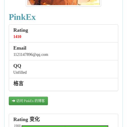
PinkEx
Rating
1410
Email
1121147896@qq.com
QQ
Unfilled
格言
访问 PinkEx 的博客
Rating 变化
1900