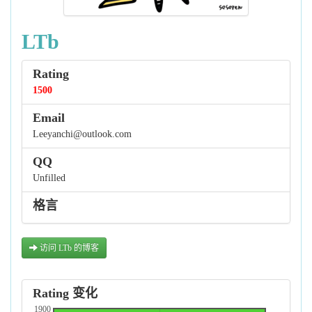
LTb
Rating
1500
Email
Leeyanchi@outlook.com
QQ
Unfilled
格言
访问 LTb 的博客
Rating 变化
1900