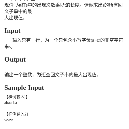
现值”为t在s中的出现次数乘以t的长度。请你求出s的所有回
文子串中的最
大出现值。
Input
输入只有一行，为一个只包含小写字母(a -z)的非空字符
串s。
Output
输出一个整数，为逝查回文子串的最大出现值。
Sample Input
【样例输入l】
abacaba
【样例输入2]
www