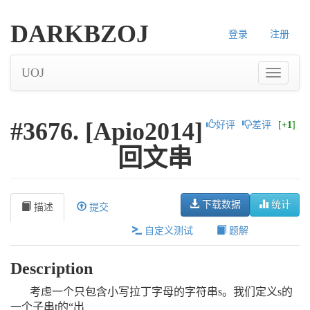
DARKBZOJ
登录
注册
UOJ
#3676. [Apio2014]
好评
差评
[
+1
]
回文串
下载数据
统计
描述
提交
自定义测试
题解
Description
考虑一个只包含小写拉丁字母的字符串s。我们定义s的
一个子串t的“出