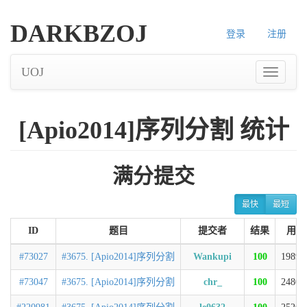
DARKBZOJ
登录
注册
UOJ
[Apio2014]序列分割 统计
满分提交
最快
最短
ID
题目
提交者
结果
用时
#73027
#3675. [Apio2014]序列分割
Wankupi
100
1989m
#73047
#3675. [Apio2014]序列分割
chr_
100
2480m