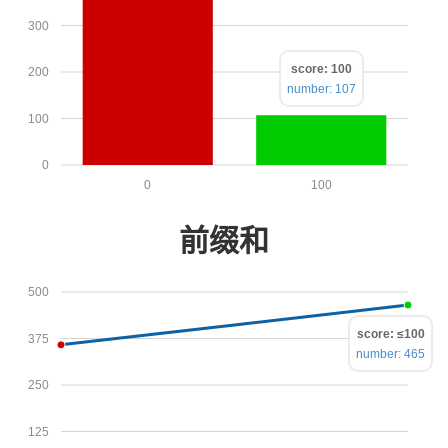
300
score: 100
200
number: 107
100
0
0
100
前缀和
500
score: ≤100
375
number: 465
250
125