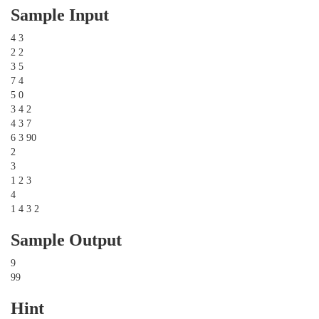
Sample Input
4 3
2 2
3 5
7 4
5 0
3 4 2
4 3 7
6 3 90
2
3
1 2 3
4
1 4 3 2
Sample Output
9
99
Hint