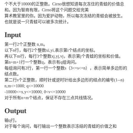
个不大于10000的正整数。Cirno很想知道每次冻住的青蛙的价值总
和。因为智商有限，Cirno将这个问题交给完美
算术教室里的你。因为爱护动物，所以每次冻结的青蛙会被放生。
也就是说一只青蛙可以被多次统计。
Input
第一行2个正整数 n,m。
以下n行，每行2个整数xi,yi,表示第i个结点的坐标。
再以下m行，每行3个整数xj,yj,vj，表示第j个青蛙的坐标和价值。
第n+m+1行一个整数q，表示有q组询问。
每组询问有2行，第一行一个整数s（3<=s<=n），表示简单多边形的
结点数。
第二行s个正整数，顺时针或逆时针给出多边形的结点的编号(1--n)
n,m<=1000; q<=10000
-10000<=x,y<=10000; 0<v<=10000
对于所有n+m个结点，保证不存在三点共线情况。
Output
输q行。
对于每个询问，每行输出一个整数表示冻结的青蛙的价值之和