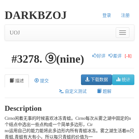
DARKBZOJ
登录
注册
UOJ
#3278. ⑨(nine)
好评
差评
[
-1
]
下载数据
统计
描述
提交
自定义测试
题解
Description
Cirno闲着无事的时候喜欢冰冻青蛙。Cirno每次从雾之湖中固定的n
个结点中选出一些点构成一个简单多边形，Cir
no运用自己的能力能将此多边形内所有青蛙冰冻。雾之湖生活着m只
青蛙,青蛙有大有小，所以每只青蛙的价值为一