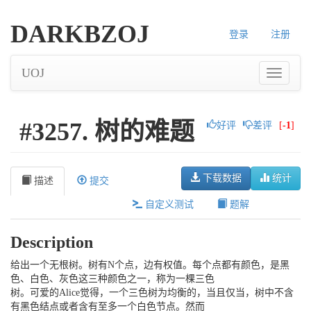
DARKBZOJ
登录
注册
UOJ
#3257. 树的难题
好评
差评
[
-1
]
下载数据
统计
描述
提交
自定义测试
题解
Description
给出一个无根树。树有N个点，边有权值。每个点都有颜色，是黑
色、白色、灰色这三种颜色之一，称为一棵三色
树。可爱的Alice觉得，一个三色树为均衡的，当且仅当，树中不含
有黑色结点或者含有至多一个白色节点。然而