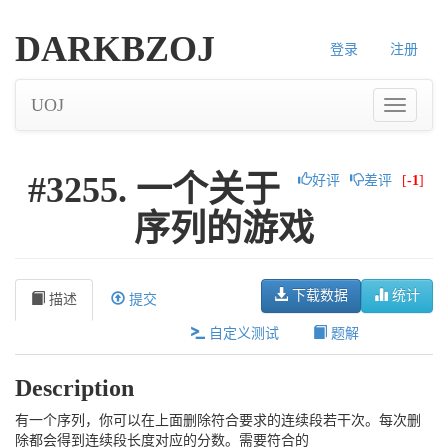
DARKBZOJ
登录
注册
UOJ
#3255. 一个关于
好评
差评
[
-1
]
序列的游戏
下载数据
统计
描述
提交
自定义测试
题解
Description
有一个序列，你可以在上面删除符合要求的连续段若干次。每次删
除都会得到连续段长度对应的分数。需要符合的