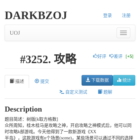
DARKBZOJ
登录
注册
UOJ
#3252. 攻略
好评
差评
[
+5
]
下载数据
统计
描述
提交
自定义测试
题解
Description
题目简述：树版[k取方格数]
众所周知，桂木桂马是攻略之神，开启攻略之神模式后，他可以同
时攻略k部游戏。今天他得到了一款新游戏《XX
半岛》，这款游戏有n个场景(scene)，某些场景可以通过不同的选择