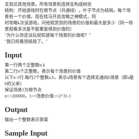
支到达其他场景。所有场景和选择支构成树状
结构：开始游戏时在根节点（共通线），叶子节点为结局。每个场
景有一个价值，现在桂马开启攻略之神模式，同
时攻略k次该游戏，问他观赏到的场景的价值和最大是多少（同一场
景观看多次是不能重复得到价值的）
“为什么你还没玩就知道每个场景的价值呢？”
“我已经看到结局了。”
Input
第一行两个正整数n,k
第二行n个正整数，表示每个场景的价值
以下n-1行,每行2个整数a,b，表示a场景有个选择支通向b场景（即a是
b的父亲）
保证场景1为根节点
n<=200000，1<=场景价值<=2^31-1
Output
输出一个整数表示答案
Sample Input