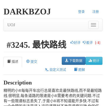
DARKBZOJ
登录
注册
UOJ
#3245. 最快路线
好评
差评
[
-1
]
下载数据
统计
描述
提交
自定义测试
题解
Description
精明的小R每每开车出行总是喜欢走最快路线,而不是最短路
线.很明显,每条道路的限速是小R需要考虑的关键问题.不过
有一些限速标志丢失了,于是小R将不知道能开多快.不过有