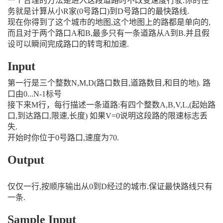
一个合理的方法是进入这段道路时不改变速度行驶.你的任
务就是计算从小R家(0号路口)到D号路口的最快路线.
现在你得到了这个城市的地图,这个地图上的路都是单向的,
而且对于两个路口A和B,最多只有一条道路从A到B.并且假
设可以瞬间完成路口的转弯和加速.
Input
第一行是三个整数N,M,D(路口数目,道路数目,和目的地). 路
口由0...N-1标号
接下来M行，每行描述一条道路:有四个整数A,B,V,L,(起始路
口,到达路口,限速,长度) 如果V=0说明这段路的限速标志丢
失.
开始时你位于0号路口,速度为70.
Output
仅仅一行,按顺序输出从0到D经过的城市.保证最快路线只有
一条.
Sample Input