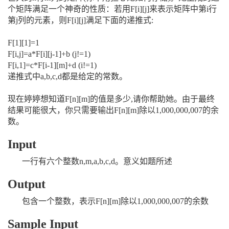
个矩阵满足一个神奇的性质：若用F[i][j]来表示矩阵中第i行
第j列的元素，则F[i][j]满足下面的递推式:
F[1][1]=1
F[i,j]=a*F[i][j-1]+b (j!=1)
F[i,1]=c*F[i-1][m]+d (i!=1)
递推式中a,b,c,d都是给定的常数。
现在婷婷想知道F[n][m]的值是多少,请你帮助她。由于最终
结果可能很大，你只需要输出F[n][m]除以1,000,000,007的余
数。
Input
一行有六个整数n,m,a,b,c,d。意义如题所述
Output
包含一个整数，表示F[n][m]除以1,000,000,007的余数
Sample Input