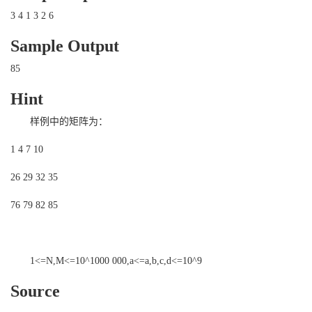
3 4 1 3 2 6
Sample Output
85
Hint
样例中的矩阵为：
1 4 7 10
26 29 32 35
76 79 82 85
1<=N,M<=10^1000 000,a<=a,b,c,d<=10^9
Source