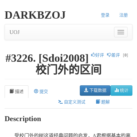
DARKBZOJ
登录
注册
UOJ
#3226. [Sdoi2008]
好评
差评
[
0
]
校门外的区间
下载数据
统计
描述
提交
自定义测试
题解
Description
受校门外的树这道经典问题的启发，A君根据基本的离