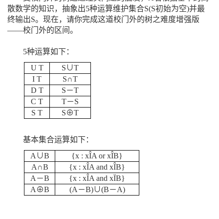
散数学的知识，抽象出5种运算维护集合S(S初始为空)并最
终输出S。现在，请你完成这道校门外的树之难度增强版
——校门外的区间。
5种运算如下：
U T
S∪T
I T
S∩T
D T
S－T
C T
T－S
S T
S⊕T
基本集合运算如下：
A∪B
{x : xÎA or xÎB}
A∩B
{x : xÎA and xÎB}
A－B
{x : xÎA and xÏB}
A⊕B
(A－B)∪(B－A)