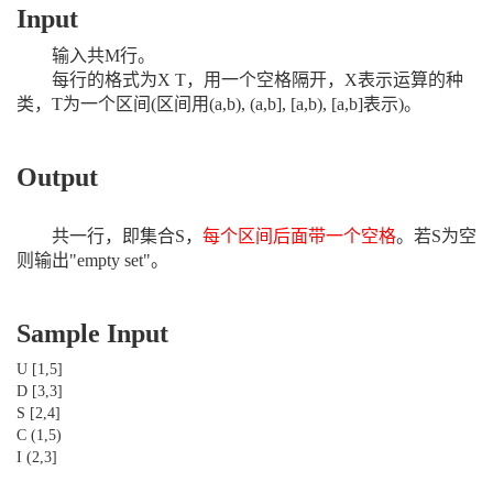
Input
输入共M行。
每行的格式为X T，用一个空格隔开，X表示运算的种
类，T为一个区间(区间用(a,b), (a,b], [a,b), [a,b]表示)。
Output
共一行，即集合S，
每个区间后面带一个空格
。若S为空
则输出"empty set"。
Sample Input
U [1,5]
D [3,3]
S [2,4]
C (1,5)
I (2,3]