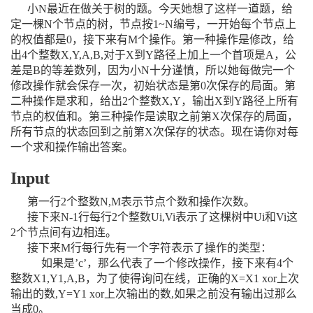
小N最近在做关于树的题。今天她想了这样一道题，给
定一棵N个节点的树，节点按1~N编号，一开始每个节点上
的权值都是0，接下来有M个操作。第一种操作是修改，给
出4个整数X,Y,A,B,对于X到Y路径上加上一个首项是A，公
差是B的等差数列，因为小N十分谨慎，所以她每做完一个
修改操作就会保存一次，初始状态是第0次保存的局面。第
二种操作是求和，给出2个整数X,Y，输出X到Y路径上所有
节点的权值和。第三种操作是读取之前第X次保存的局面，
所有节点的状态回到之前第X次保存的状态。现在请你对每
一个求和操作输出答案。
Input
第一行2个整数N,M表示节点个数和操作次数。
接下来N-1行每行2个整数Ui,Vi表示了这棵树中Ui和Vi这
2个节点间有边相连。
接下来M行每行先有一个字符表示了操作的类型：
如果是’c’，那么代表了一个修改操作，接下来有4个
整数X1,Y1,A,B，为了使得询问在线，正确的X=X1 xor上次
输出的数,Y=Y1 xor上次输出的数,如果之前没有输出过那么
当成0。