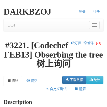
DARKBZOJ
登录
注册
UOJ
#3221. [Codechef
好评
差评
[
-1
]
FEB13] Obserbing the tree
树上询问
下载数据
统计
描述
提交
自定义测试
题解
Description