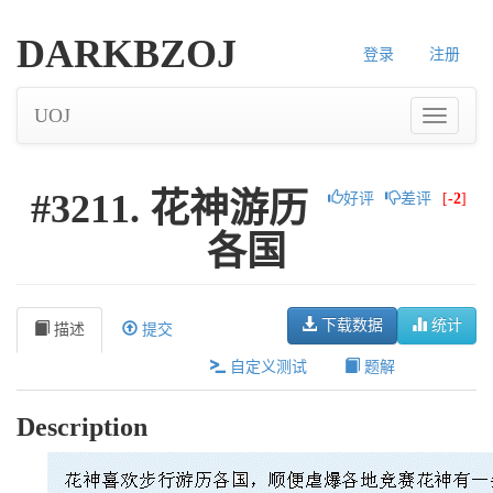
DARKBZOJ
登录
注册
UOJ
#3211. 花神游历
好评
差评
[
-2
]
各国
下载数据
统计
描述
提交
自定义测试
题解
Description