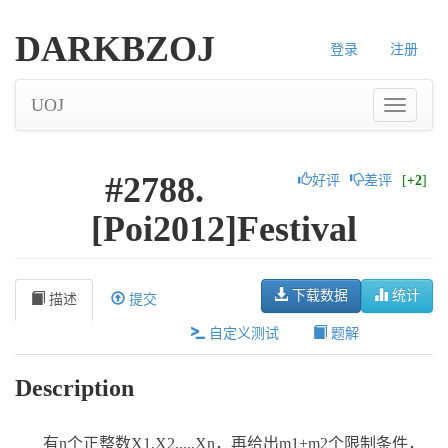
DARKBZOJ
登录
注册
UOJ
#2788.
好评
差评
[
+2
]
[Poi2012]Festival
下载数据
统计
描述
提交
自定义测试
题解
Description
有n个正整数X1,X2,...,Xn，再给出m1+m2个限制条件，