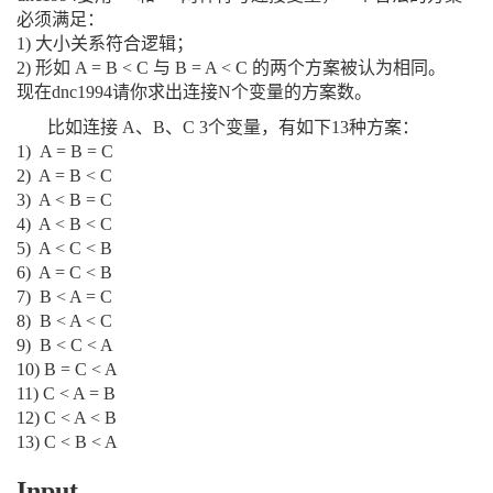
必须满足：
1) 大小关系符合逻辑；
2) 形如 A = B < C 与 B = A < C 的两个方案被认为相同。
现在dnc1994请你求出连接N个变量的方案数。
比如连接 A、B、C 3个变量，有如下13种方案：
1) A = B = C
2) A = B < C
3) A < B = C
4) A < B < C
5) A < C < B
6) A = C < B
7) B < A = C
8) B < A < C
9) B < C < A
10) B = C < A
11) C < A = B
12) C < A < B
13) C < B < A
Input