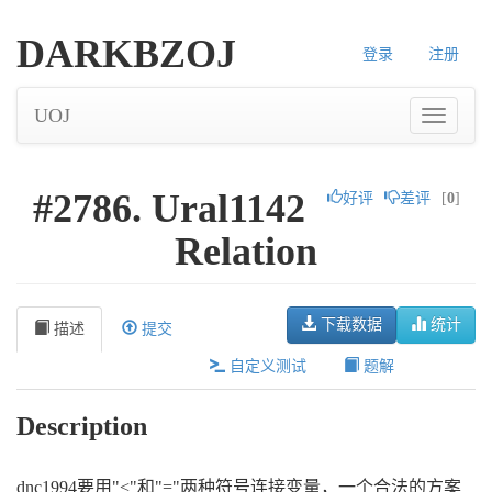
DARKBZOJ
登录
注册
UOJ
#2786. Ural1142
好评
差评
[
0
]
Relation
下载数据
统计
描述
提交
自定义测试
题解
Description
dnc1994要用"<"和"="两种符号连接变量，一个合法的方案