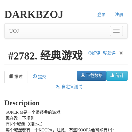
DARKBZOJ
登录
注册
UOJ
#2782. 经典游戏
好评
差评
[
0
]
下载数据
统计
描述
提交
自定义测试
Description
SUPER M是一个很经典的游戏
现在改一下规则
有
N个城堡（0到n-1）
每个城堡都有一个
KOOPA，注意：有些KOOPA会可能有1个