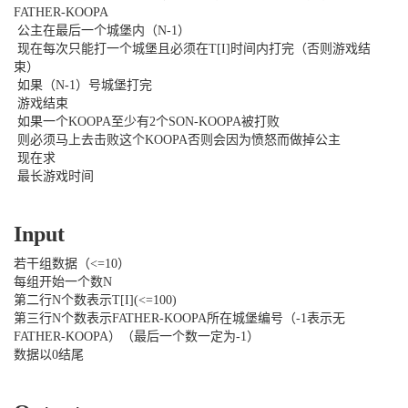
FATHER-KOOPA
公主在最后一个城堡内（
N-1）
现在每次只能打一个城堡且必须在
T[I]时间内打完（否则游戏结
束）
如果（
N-1）号城堡打完
游戏结束
如果一个
KOOPA至少有2个SON-KOOPA被打败
则必须马上去击败这个
KOOPA否则会因为愤怒而做掉公主
现在求
最长游戏时间
Input
若干组数据（
<=10）
每组开始一个数
N
第二行
N个数表示T[I](<=100)
第三行
N个数表示FATHER-KOOPA所在城堡编号（-1表示无
FATHER-KOOPA）（最后一个数一定为-1）
数据以
0结尾