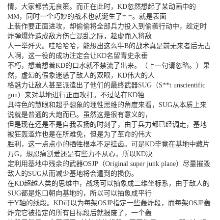
情，大家都苦无良策。而正在此时，KD忽然想起了某动画中的
MM，同时一个巧妙的战术也就诞生了= =。就是表面
上装作要正面进攻，却偷偷将全部兵力投入到偷袭行动中，趁定时
炸弹爆炸造成敌方伤亡混乱之际，趁虚而入将敌
人一举歼灭。哇哈哈哈，能想出这么牛B的战术真是前无来者后无古
人啊，这一役的成功注定会让KD名留青史永垂
不朽，想着想着KD的口水就不禁流了出来。（上一句请忽略。）果
然，虚幻的假象迷惑了敌人的双眼，KD伟大的人
格魅力让敌人甚至派遣出了他们的最终武器SUG（S**t unscientific
gun）来对基地进行正面攻打。不过站在KD独
具特色的慧眼和超乎想象的理性思维的角度来看，SUG从本质上来
说就是普通的大炮而已。虽然这是很有意义的，
但是现在还是不是自我表扬的时刻了，由于兵力都已经调走，基地
被狂轰滥炸也是在所难免，但是为了革命的伟大
胜利，这一点点小的牺牲根本不足挂齿。可是KD毕竟在基地中藏片
万G，想忍痛割爱还是有些力不从心，所以KD决
定利用基地中残余的武器OSJP（Original super junk plane）尽量摧毁
敌人的SUG从而减少基地将会遭到的损伤。
在KD超越人类的思维中，战场可以抽象成二维坐标系，由于敌人的
SUG都是炮口朝向基地的，所以可以抽象成平行
于Y轴的线段。KD可以为每架OSJP指定一些轰炸段，而每架OSJP轰
炸完它被指定的所有目标段后就报废了，一个轰