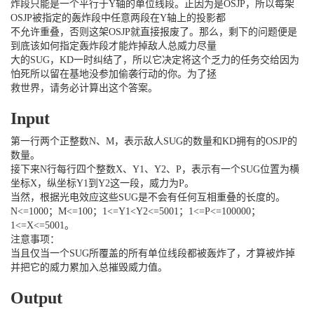
炸段只能是一个平行于Y轴的单位线段。正因为是OSJP，所以每架
OSJP被指定的轰炸段中任意两段在Y轴上的投影都
不允许重叠，否则这架OSJP就直接报废了。那么，剩下的问题便是
到底该如何指定轰炸段才能炸掉敌人总威力尽量
大的SUG，KD一时纠结了，所以它决定将这个乏力的任务交给因为
怕死所以留在基地没参加偷袭行动的你。为了拯
救世界，请务必计算出这个答案。
Input
第一行两个正整数N、M，表示敌人SUG的数量和KD拥有的OSJP的
数量。
接下来N行每行四个整数X、Y1、Y2、P，表示有一个SUG位置为横
坐标X，纵坐标Y1到Y2这一段，威力为P。
当然，根据光电效应这些SUG是不会有任何互相重叠的长度的。
N<=1000；M<=100；1<=Y1<Y2<=5001；1<=P<=100000；
1<=X<=5001。
注意事项：
当且仅当一个SUG所覆盖的所有单位线段都被轰炸了，才算被炸掉
并把它的威力累加入总摧毁威力值。
Output