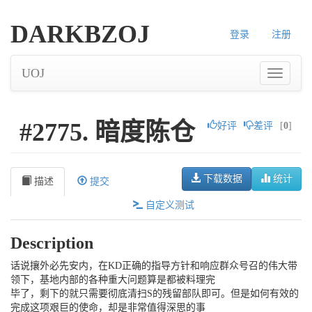
DARKBZOJ
登录
注册
UOJ
#2775. 暗度陈仓
好评
差评
[
0
]
下载数据
统计
描述
提交
自定义测试
Description
话说攘外必先安内，在KD正确的指导方针和响应群众号召的伟大带
领下，基地内部的各种重大问题算是都被料理完
毕了，剩下的就只需要彻底清扫S的残留部队即可。但是如何有效的
完成这项艰巨的使命，却是非常值得深思的事