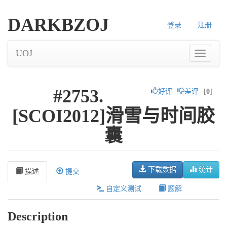
DARKBZOJ
登录
注册
UOJ
#2753.
好评
差评
[
0
]
[SCOI2012]滑雪与时间胶
囊
下载数据
统计
描述
提交
自定义测试
题解
Description