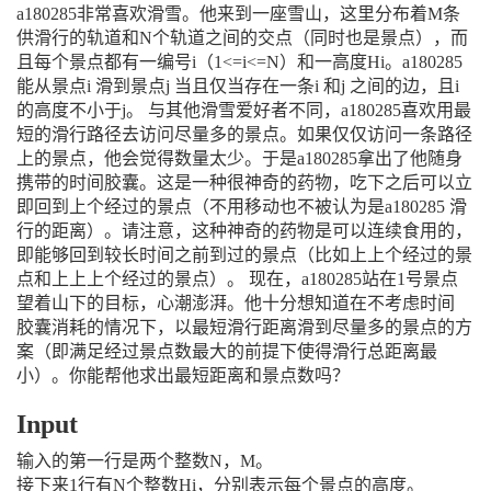
a180285非常喜欢滑雪。他来到一座雪山，这里分布着M条
供滑行的轨道和N个轨道
之间的交点（同时也是景点），而
且每个景点都有一编号i（1<=i<=N）和一高度Hi。a180285
能从景点i 滑到景点j 当且仅当存在一条i 和j 之间的边，且i
的高度不小于j。
与其他滑雪爱好者不同，a180285喜欢用最
短的滑行路径去访问尽量多的景点。如果仅
仅访问一条路径
上的景点，他会觉得数量太少。于是a180285拿出了他随身
携带的时间胶囊。
这是一种很神奇的药物，吃下之后可以立
即回到上个经过的景点（不用移动也不被认为是
a180285 滑
行的距离）。请注意，这种神奇的药物是可以连续食用的，
即能够回到较长时间
之前到过的景点（比如上上个经过的景
点和上上上个经过的景点）。
现在，a180285站在1号景点
望着山下的目标，心潮澎湃。他十分想知道在不考虑时间
胶囊消耗的情况下，以最短滑行距离滑到尽量多的景点的方
案（即满足经过景点数最大的前
提下使得滑行总距离最
小）。你能帮他求出最短距离和景点数吗？
Input
输入的第一行是两个整数N，M。
接下来1行有N个整数Hi，分别表示每个景点的高度。