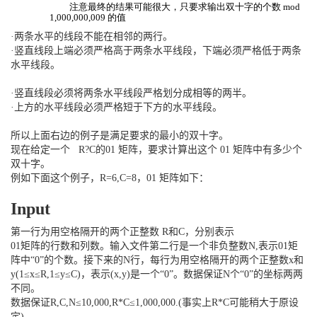
注意最终的结果可能很大，只要求输出双十字的个数
mod
1,000,000,009
的值
·两条水平的线段不能在相邻的两行。
·竖直线段上端必须严格高于两条水平线段，下端必须严格低于两条
水平线段。
·竖直线段必须将两条水平线段严格划分成相等的两半。
·上方的水平线段必须严格短于下方的水平线段。
所以上面右边的例子是满足要求的最小的双十字。
现在给定一个 R?C的01 矩阵，要求计算出这个 01 矩阵中有多少个
双十字。
例如下面这个例子，R=6,C=8，01 矩阵如下：
Input
第一行为用空格隔开的两个正整数 R和C，分别表示
01矩阵的行数和列数。输入文件第二行是一个非负整数N,表示01矩
阵中“0”的个数。接下来的N行，每行为用空格隔开的两个正整数x和
y(1≤x≤R,1≤y≤C)，表示(x,y)是一个“0”。数据保证N个“0”的坐标两两
不同。
数据保证R,C,N≤10,000,R*C≤1,000,000.(事实上R*C可能稍大于原设
定)