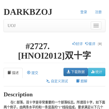
DARKBZOJ
登录
注册
UOJ
#2727.
好评
差评
[
0
]
[HNOI2012]双十字
下载数据
统计
描述
提交
自定义测试
题解
Description
在
C
部落，双十字是非常重要的一个部落标志。所谓双十字，如下面
两个例子，由两条水
平的和一条竖直的
“1”
线段组成，要求满足以下几个