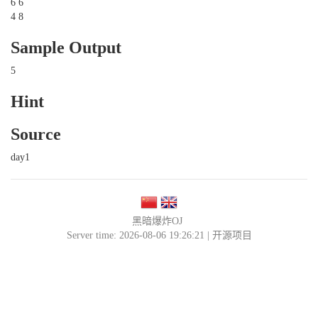
6 6
4 8
Sample Output
5
Hint
Source
day1
黑暗爆炸OJ
Server time: 2026-08-06 19:26:21 |
开源项目