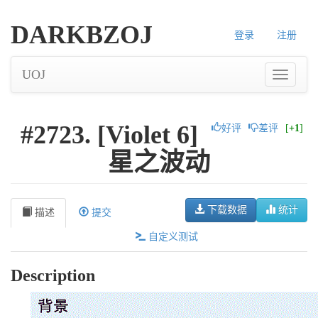
DARKBZOJ
登录
注册
UOJ
#2723. [Violet 6]
好评
差评
[
+1
]
星之波动
下载数据
统计
描述
提交
自定义测试
Description