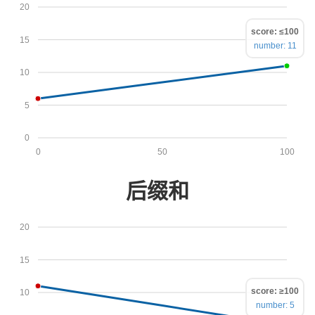
20
score: ≤100
15
number: 11
10
5
0
0
50
100
后缀和
20
15
score: ≥100
10
number: 5