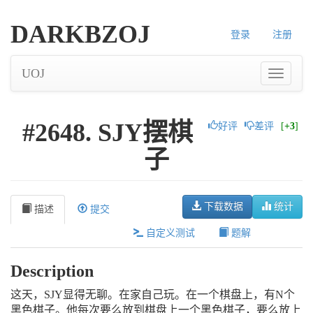
DARKBZOJ
登录
注册
UOJ
#2648. SJY摆棋
好评
差评
[
+3
]
子
下载数据
统计
描述
提交
自定义测试
题解
Description
这天，SJY显得无聊。在家自己玩。在一个棋盘上，有N个
黑色棋子。他每次要么放到棋盘上一个黑色棋子，要么放上