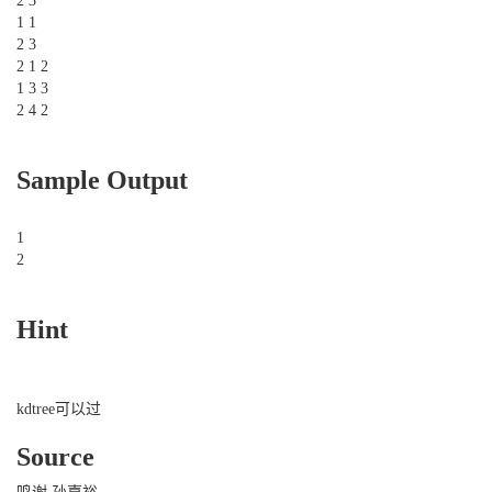
2 3
1 1
2 3
2 1 2
1 3 3
2 4 2
Sample Output
1
2
Hint
kdtree可以过
Source