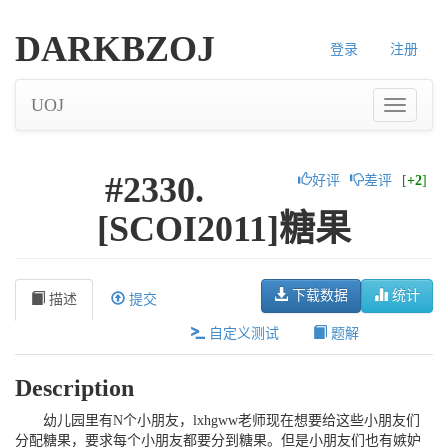
DARKBZOJ
登录
注册
UOJ
#2330.
好评
差评
[
+2
]
[SCOI2011]糖果
下载数据
统计
描述
提交
自定义测试
题解
Description
幼儿园里有
N
个小朋友，
lxhgww
老师现在想要给这些小朋友们
分配糖果，要求每个小朋友都要分到糖果。但是小朋友们也有嫉妒