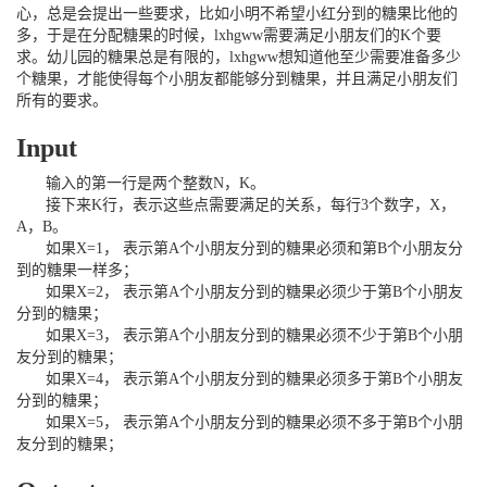
心，总是会提出一些要求，比如小明不希望小红分到的糖果比他的
多，于是在分配糖果的时候，
lxhgww
需要满足小朋友们的
K
个要
求。幼儿园的糖果总是有限的，
lxhgww
想知道他至少需要准备多少
个糖果，才能使得每个小朋友都能够分到糖果，并且满足小朋友们
所有的要求。
Input
输入的第一行是两个整数
N
，
K
。
接下来
K
行，表示这些点需要满足的关系，每行
3
个数字，
X
，
A
，
B
。
如果
X=1
， 表示第
A
个小朋友分到的糖果必须和第
B
个小朋友
分
到的糖果一样多；
如果
X=2
，
表示第
A
个小朋友分到的糖果必须少于第
B
个小朋友
分到的糖果
；
如果
X=3
，
表示第
A
个小朋友分到的糖果必须不少于第
B
个小朋
友
分到的糖果
；
如果
X=4
，
表示第
A
个小朋友分到的糖果必须多于第
B
个小朋友
分到的糖果
；
如果
X=5
，
表示第
A
个小朋友分到的糖果必须不多于第
B
个小朋
友
分到的糖果；