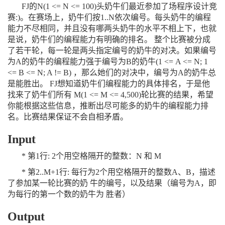
FJ的N(1 <= N <= 100)头奶牛们最近参加了场程序设计竞
赛:)。在赛场上，奶牛们按1..N依次编号。每头奶牛的编程
能力不尽相同，并且没有哪两头奶牛的水平不相上下，也就
是说，奶牛们的编程能力有明确的排名。 整个比赛被分成
了若干轮，每一轮是两头指定编号的奶牛的对决。如果编号
为A的奶牛的编程能力强于编号为B的奶牛(1 <= A <= N; 1
<= B <= N; A != B) ，那么她们的对决中，编号为A的奶牛总
是能胜出。 FJ想知道奶牛们编程能力的具体排名，于是他
找来了奶牛们所有 M(1 <= M <= 4,500)轮比赛的结果，希望
你能根据这些信息，推断出尽可能多的奶牛的编程能力排
名。比赛结果保证不会自相矛盾。
Input
* 第1行: 2个用空格隔开的整数：N 和 M
* 第2..M+1行: 每行为2个用空格隔开的整数A、B，描述
了参加某一轮比赛的奶 牛的编号，以及结果（编号为A，即
为每行的第一个数的奶牛为 胜者）
Output