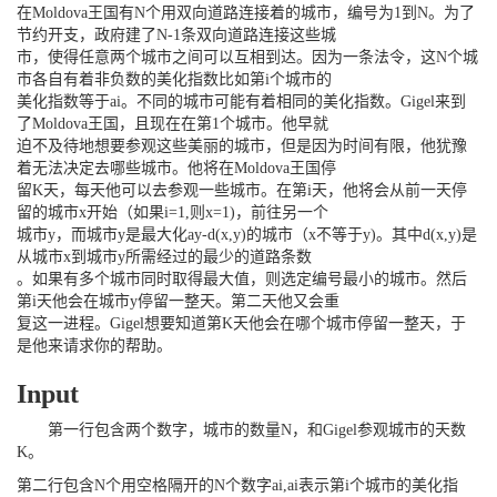
在Moldova王国有N个用双向道路连接着的城市，编号为1到N。为了
节约开支，政府建了N-1条双向道路连接这些城
市，使得任意两个城市之间可以互相到达。因为一条法令，这N个城
市各自有着非负数的美化指数比如第i个城市的
美化指数等于ai。不同的城市可能有着相同的美化指数。Gigel来到
了Moldova王国，且现在在第1个城市。他早就
迫不及待地想要参观这些美丽的城市，但是因为时间有限，他犹豫
着无法决定去哪些城市。他将在Moldova王国停
留K天，每天他可以去参观一些城市。在第i天，他将会从前一天停
留的城市x开始（如果i=1,则x=1)，前往另一个
城市y，而城市y是最大化ay-d(x,y)的城市（x不等于y)。其中d(x,y)是
从城市x到城市y所需经过的最少的道路条数
。如果有多个城市同时取得最大值，则选定编号最小的城市。然后
第i天他会在城市y停留一整天。第二天他又会重
复这一进程。Gigel想要知道第K天他会在哪个城市停留一整天，于
是他来请求你的帮助。
Input
第一行包含两个数字，城市的数量N，和Gigel参观城市的天数
K。
第二行包含N个用空格隔开的N个数字ai,ai表示第i个城市的美化指