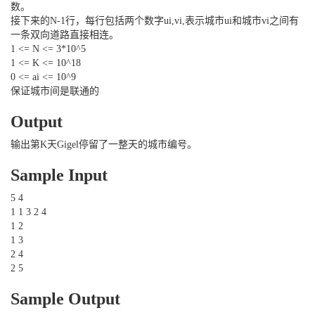
数。
接下来的N-1行，每行包括两个数字ui,vi,表示城市ui和城市vi之间有
一条双向道路直接相连。
1 <= N <= 3*10^5
1 <= K <= 10^18
0 <= ai <= 10^9
保证城市间是联通的
Output
输出第K天Gigel停留了一整天的城市编号。
Sample Input
5 4
1 1 3 2 4
1 2
1 3
2 4
2 5
Sample Output