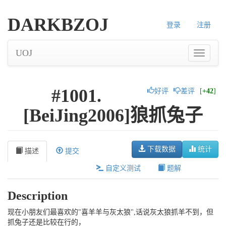
DARKBZOJ
登录
注册
UOJ
#1001.
好评
差评
[
+42
]
[BeiJing2006]狼抓兔子
下载数据
统计
描述
提交
自定义测试
题解
Description
现在小朋友们最喜欢的"喜羊羊与灰太狼",话说灰太狼抓羊不到，但
抓兔子还是比较在行的，